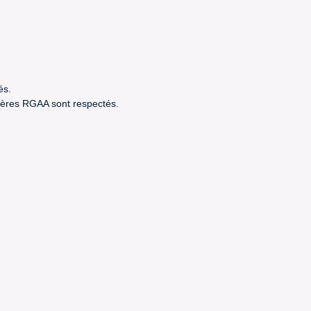
és.
itères RGAA sont respectés.